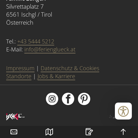
Silvrettaplatz 7
6561 Ischgl / Tirol
Österreich
Tel.:
+43 5444 5212
E-Mail:
info@ferienglueck.at
Impressum
|
Datenschutz & Cookies
Standorte
|
Jobs & Karriere