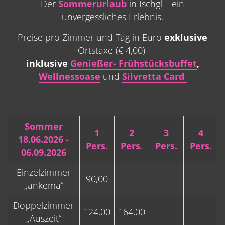
Der
Sommerurlaub
in Ischgl – ein
unvergessliches Erlebnis.
Preise pro Zimmer und Tag in Euro
exklusive
Ortstaxe (€ 4,00)
inklusive
Genießer- Frühstücksbuffet
,
Wellnessoase
und
Silvretta Card
Sommer
1
2
3
4
18.06.2026 -
Pers.
Pers.
Pers.
Pers.
06.09.2026
Einzelzimmer
90,00
-
-
-
„ankema“
Doppelzimmer
124,00
164,00
-
-
„Auszeit“